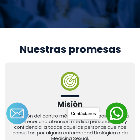
Nuestras promesas
Misión
Contáctanos
La misión del centro médico Madrid Spain Urología
es ofrecer una atención médica personalizada y
confidencial a todas aquellas personas que nos
consultan por alguna enfermedad Urológica o de
Medicina Sexual.